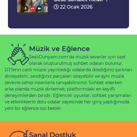
22 Ocak 2026
Müzik ve Eğlence
SesliDunyam.com'da müzik severler için özel
olarak oluşturulmuş sohbet odaları bulunur.
DJ'lerin canlı müzik yayınladığı odalarda dilediğiniz şarkıları
dinleyebilir, sevdiğiniz parçaları isteyebilir ve aynı müzik
zevkine sahip insanlarla tanışabilirsiniz. Sohbet ederken
arka planda müzik dinlemek, platformdaki en keyifli
deneyimlerden biridir. Eğlenceli oyunlar, sohbet yarışmaları
ve etkinliklerle dolu odalar sayesinde her giriş yaptığınızda
yeni bir eğlence sizi bekler.
Sanal Dostluk