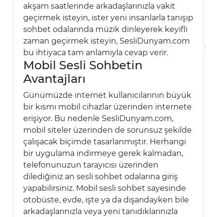
akşam saatlerinde arkadaşlarınızla vakit
geçirmek isteyin, ister yeni insanlarla tanışıp
sohbet odalarında müzik dinleyerek keyifli
zaman geçirmek isteyin, SesliDunyam.com
bu ihtiyaca tam anlamıyla cevap verir.
Mobil Sesli Sohbetin
Avantajları
Günümüzde internet kullanıcılarının büyük
bir kısmı mobil cihazlar üzerinden internete
erişiyor. Bu nedenle SesliDunyam.com,
mobil siteler üzerinden de sorunsuz şekilde
çalışacak biçimde tasarlanmıştır. Herhangi
bir uygulama indirmeye gerek kalmadan,
telefonunuzun tarayıcısı üzerinden
dilediğiniz an sesli sohbet odalarına giriş
yapabilirsiniz. Mobil sesli sohbet sayesinde
otobüste, evde, işte ya da dışarıdayken bile
arkadaşlarınızla veya yeni tanıdıklarınızla