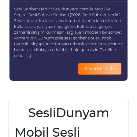
Sesli Sohbet Nedir? Seslidunyam.com ile Mobil ve
Segital Sesli Sohbet Rehberi (2026) Sesli Sohbet Nedir?
Sesli sohbet, kullanıcıların internet üzerinden mikrofon
kullanarak, yazı yazmaya gerek kalmadan gerçek
zamanlı iletişim kurmasını sağlayan modern bir sohbet
yöntemidir. Günümüzde sesli sohbet siteleri, mobil
uyumlu altyapılar ve tarayıcı tabanlı sistemler sayesinde
herkes için kolayca erişilebilir hale gelmiştir. Özellikle
mobil […]
Devamını Oku
SesliDunyam
Mobil Sesli