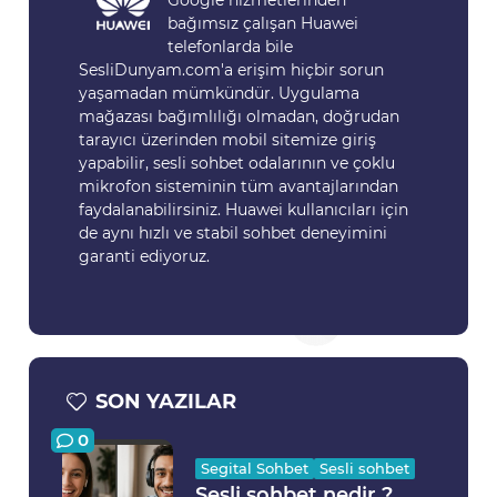
Google hizmetlerinden
bağımsız çalışan Huawei
telefonlarda bile
SesliDunyam.com'a erişim hiçbir sorun
yaşamadan mümkündür. Uygulama
mağazası bağımlılığı olmadan, doğrudan
tarayıcı üzerinden mobil sitemize giriş
yapabilir, sesli sohbet odalarının ve çoklu
mikrofon sisteminin tüm avantajlarından
faydalanabilirsiniz. Huawei kullanıcıları için
de aynı hızlı ve stabil sohbet deneyimini
garanti ediyoruz.
SON YAZILAR
0
Segital Sohbet
Sesli sohbet
Sesli sohbet nedir ?