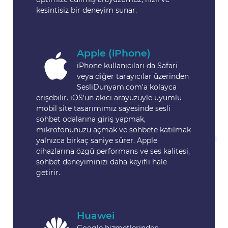
kesintisiz bir deneyim sunar.
Apple (iPhone)
iPhone kullanıcıları da Safari
veya diğer tarayıcılar üzerinden
SesliDunyam.com'a kolayca
erişebilir. iOS'un akıcı arayüzüyle uyumlu
mobil site tasarımımız sayesinde sesli
sohbet odalarına giriş yapmak,
mikrofonunuzu açmak ve sohbete katılmak
yalnızca birkaç saniye sürer. Apple
cihazlarına özgü performans ve ses kalitesi,
sohbet deneyiminizi daha keyifli hale
getirir.
Huawei