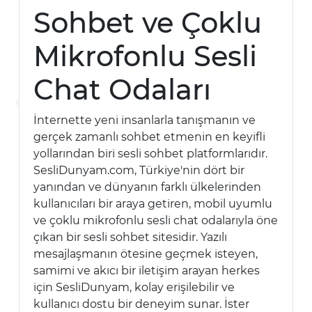
Sohbet ve Çoklu
Mikrofonlu Sesli
Chat Odaları
İnternette yeni insanlarla tanışmanın ve
gerçek zamanlı sohbet etmenin en keyifli
yollarından biri sesli sohbet platformlarıdır.
SesliDunyam.com, Türkiye'nin dört bir
yanından ve dünyanın farklı ülkelerinden
kullanıcıları bir araya getiren, mobil uyumlu
ve çoklu mikrofonlu sesli chat odalarıyla öne
çıkan bir sesli sohbet sitesidir. Yazılı
mesajlaşmanın ötesine geçmek isteyen,
samimi ve akıcı bir iletişim arayan herkes
için SesliDunyam, kolay erişilebilir ve
kullanıcı dostu bir deneyim sunar. İster