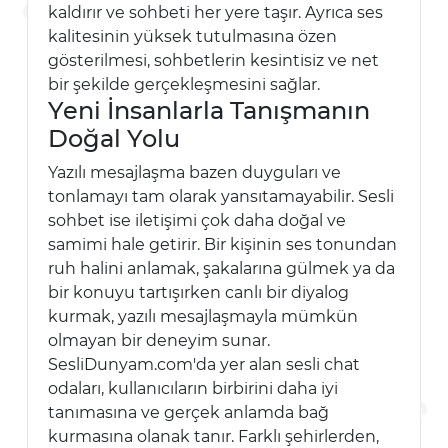
kaldırır ve sohbeti her yere taşır. Ayrıca ses
kalitesinin yüksek tutulmasına özen
gösterilmesi, sohbetlerin kesintisiz ve net
bir şekilde gerçekleşmesini sağlar.
Yeni İnsanlarla Tanışmanın
Doğal Yolu
Yazılı mesajlaşma bazen duyguları ve
tonlamayı tam olarak yansıtamayabilir. Sesli
sohbet ise iletişimi çok daha doğal ve
samimi hale getirir. Bir kişinin ses tonundan
ruh halini anlamak, şakalarına gülmek ya da
bir konuyu tartışırken canlı bir diyalog
kurmak, yazılı mesajlaşmayla mümkün
olmayan bir deneyim sunar.
SesliDunyam.com'da yer alan sesli chat
odaları, kullanıcıların birbirini daha iyi
tanımasına ve gerçek anlamda bağ
kurmasına olanak tanır. Farklı şehirlerden,