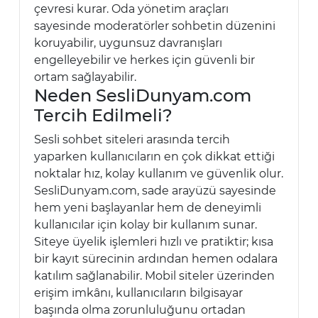
çevresi kurar. Oda yönetim araçları
sayesinde moderatörler sohbetin düzenini
koruyabilir, uygunsuz davranışları
engelleyebilir ve herkes için güvenli bir
ortam sağlayabilir.
Neden SesliDunyam.com
Tercih Edilmeli?
Sesli sohbet siteleri arasında tercih
yaparken kullanıcıların en çok dikkat ettiği
noktalar hız, kolay kullanım ve güvenlik olur.
SesliDunyam.com, sade arayüzü sayesinde
hem yeni başlayanlar hem de deneyimli
kullanıcılar için kolay bir kullanım sunar.
Siteye üyelik işlemleri hızlı ve pratiktir; kısa
bir kayıt sürecinin ardından hemen odalara
katılım sağlanabilir. Mobil siteler üzerinden
erişim imkânı, kullanıcıların bilgisayar
başında olma zorunluluğunu ortadan