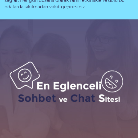
sağlar. Her gün düzenli olarak farklı etkinliklerle dolu bu
odalarda sıkılmadan vakit geçirirsiniz.