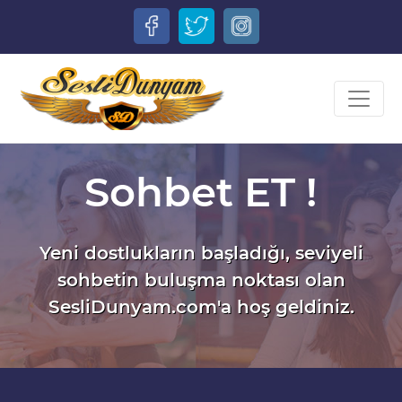
Sohbet ET !
Yeni dostlukların başladığı, seviyeli
sohbetin buluşma noktası olan
SesliDunyam.com'a hoş geldiniz.