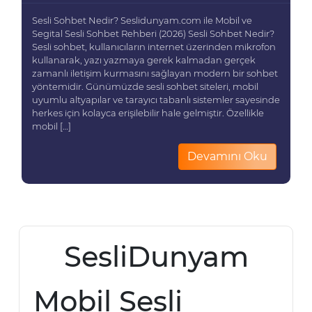
Sesli Sohbet Nedir? Seslidunyam.com ile Mobil ve
Segital Sesli Sohbet Rehberi (2026) Sesli Sohbet Nedir?
Sesli sohbet, kullanıcıların internet üzerinden mikrofon
kullanarak, yazı yazmaya gerek kalmadan gerçek
zamanlı iletişim kurmasını sağlayan modern bir sohbet
yöntemidir. Günümüzde sesli sohbet siteleri, mobil
uyumlu altyapılar ve tarayıcı tabanlı sistemler sayesinde
herkes için kolayca erişilebilir hale gelmiştir. Özellikle
mobil […]
Devamını Oku
SesliDunyam
Mobil Sesli