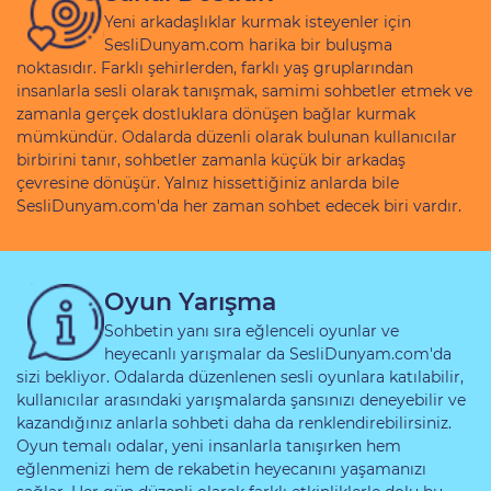
Yeni arkadaşlıklar kurmak isteyenler için
SesliDunyam.com harika bir buluşma
noktasıdır. Farklı şehirlerden, farklı yaş gruplarından
insanlarla sesli olarak tanışmak, samimi sohbetler etmek ve
zamanla gerçek dostluklara dönüşen bağlar kurmak
mümkündür. Odalarda düzenli olarak bulunan kullanıcılar
birbirini tanır, sohbetler zamanla küçük bir arkadaş
çevresine dönüşür. Yalnız hissettiğiniz anlarda bile
SesliDunyam.com'da her zaman sohbet edecek biri vardır.
Oyun Yarışma
Sohbetin yanı sıra eğlenceli oyunlar ve
heyecanlı yarışmalar da SesliDunyam.com'da
sizi bekliyor. Odalarda düzenlenen sesli oyunlara katılabilir,
kullanıcılar arasındaki yarışmalarda şansınızı deneyebilir ve
kazandığınız anlarla sohbeti daha da renklendirebilirsiniz.
Oyun temalı odalar, yeni insanlarla tanışırken hem
eğlenmenizi hem de rekabetin heyecanını yaşamanızı