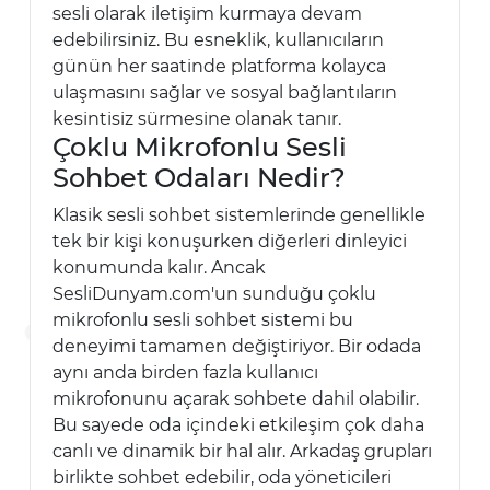
sesli olarak iletişim kurmaya devam
edebilirsiniz. Bu esneklik, kullanıcıların
günün her saatinde platforma kolayca
ulaşmasını sağlar ve sosyal bağlantıların
kesintisiz sürmesine olanak tanır.
Çoklu Mikrofonlu Sesli
Sohbet Odaları Nedir?
Klasik sesli sohbet sistemlerinde genellikle
tek bir kişi konuşurken diğerleri dinleyici
konumunda kalır. Ancak
SesliDunyam.com'un sunduğu çoklu
mikrofonlu sesli sohbet sistemi bu
deneyimi tamamen değiştiriyor. Bir odada
aynı anda birden fazla kullanıcı
mikrofonunu açarak sohbete dahil olabilir.
Bu sayede oda içindeki etkileşim çok daha
canlı ve dinamik bir hal alır. Arkadaş grupları
birlikte sohbet edebilir, oda yöneticileri