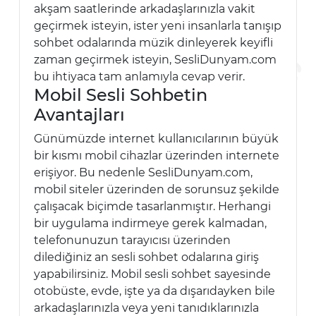
akşam saatlerinde arkadaşlarınızla vakit
geçirmek isteyin, ister yeni insanlarla tanışıp
sohbet odalarında müzik dinleyerek keyifli
zaman geçirmek isteyin, SesliDunyam.com
bu ihtiyaca tam anlamıyla cevap verir.
Mobil Sesli Sohbetin
Avantajları
Günümüzde internet kullanıcılarının büyük
bir kısmı mobil cihazlar üzerinden internete
erişiyor. Bu nedenle SesliDunyam.com,
mobil siteler üzerinden de sorunsuz şekilde
çalışacak biçimde tasarlanmıştır. Herhangi
bir uygulama indirmeye gerek kalmadan,
telefonunuzun tarayıcısı üzerinden
dilediğiniz an sesli sohbet odalarına giriş
yapabilirsiniz. Mobil sesli sohbet sayesinde
otobüste, evde, işte ya da dışarıdayken bile
arkadaşlarınızla veya yeni tanıdıklarınızla