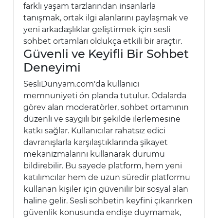
farklı yaşam tarzlarından insanlarla
tanışmak, ortak ilgi alanlarını paylaşmak ve
yeni arkadaşlıklar geliştirmek için sesli
sohbet ortamları oldukça etkili bir araçtır.
Güvenli ve Keyifli Bir Sohbet
Deneyimi
SesliDunyam.com'da kullanıcı
memnuniyeti ön planda tutulur. Odalarda
görev alan moderatörler, sohbet ortamının
düzenli ve saygılı bir şekilde ilerlemesine
katkı sağlar. Kullanıcılar rahatsız edici
davranışlarla karşılaştıklarında şikayet
mekanizmalarını kullanarak durumu
bildirebilir. Bu sayede platform, hem yeni
katılımcılar hem de uzun süredir platformu
kullanan kişiler için güvenilir bir sosyal alan
haline gelir. Sesli sohbetin keyfini çıkarırken
güvenlik konusunda endişe duymamak,