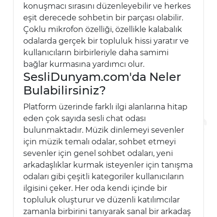
konuşmacı sırasını düzenleyebilir ve herkes
eşit derecede sohbetin bir parçası olabilir.
Çoklu mikrofon özelliği, özellikle kalabalık
odalarda gerçek bir topluluk hissi yaratır ve
kullanıcıların birbirleriyle daha samimi
bağlar kurmasına yardımcı olur.
SesliDunyam.com'da Neler
Bulabilirsiniz?
Platform üzerinde farklı ilgi alanlarına hitap
eden çok sayıda sesli chat odası
bulunmaktadır. Müzik dinlemeyi sevenler
için müzik temalı odalar, sohbet etmeyi
sevenler için genel sohbet odaları, yeni
arkadaşlıklar kurmak isteyenler için tanışma
odaları gibi çeşitli kategoriler kullanıcıların
ilgisini çeker. Her oda kendi içinde bir
topluluk oluşturur ve düzenli katılımcılar
zamanla birbirini tanıyarak sanal bir arkadaş