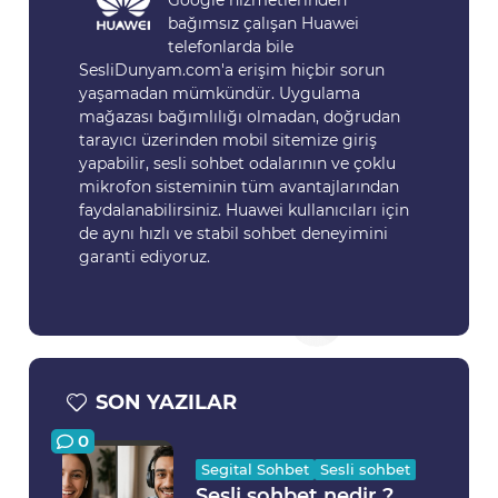
Google hizmetlerinden
bağımsız çalışan Huawei
telefonlarda bile
SesliDunyam.com'a erişim hiçbir sorun
yaşamadan mümkündür. Uygulama
mağazası bağımlılığı olmadan, doğrudan
tarayıcı üzerinden mobil sitemize giriş
yapabilir, sesli sohbet odalarının ve çoklu
mikrofon sisteminin tüm avantajlarından
faydalanabilirsiniz. Huawei kullanıcıları için
de aynı hızlı ve stabil sohbet deneyimini
garanti ediyoruz.
SON YAZILAR
0
Segital Sohbet
Sesli sohbet
Sesli sohbet nedir ?