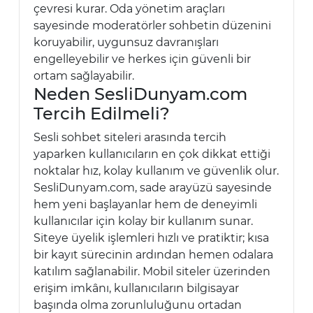
çevresi kurar. Oda yönetim araçları
sayesinde moderatörler sohbetin düzenini
koruyabilir, uygunsuz davranışları
engelleyebilir ve herkes için güvenli bir
ortam sağlayabilir.
Neden SesliDunyam.com
Tercih Edilmeli?
Sesli sohbet siteleri arasında tercih
yaparken kullanıcıların en çok dikkat ettiği
noktalar hız, kolay kullanım ve güvenlik olur.
SesliDunyam.com, sade arayüzü sayesinde
hem yeni başlayanlar hem de deneyimli
kullanıcılar için kolay bir kullanım sunar.
Siteye üyelik işlemleri hızlı ve pratiktir; kısa
bir kayıt sürecinin ardından hemen odalara
katılım sağlanabilir. Mobil siteler üzerinden
erişim imkânı, kullanıcıların bilgisayar
başında olma zorunluluğunu ortadan