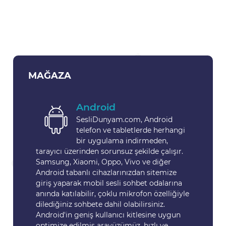
MAĞAZA
Android
SesliDunyam.com, Android
telefon ve tabletlerde herhangi
bir uygulama indirmeden,
tarayıcı üzerinden sorunsuz şekilde çalışır.
Samsung, Xiaomi, Oppo, Vivo ve diğer
Android tabanlı cihazlarınızdan sitemize
giriş yaparak mobil sesli sohbet odalarına
anında katılabilir, çoklu mikrofon özelliğiyle
dilediğiniz sohbete dahil olabilirsiniz.
Android'in geniş kullanıcı kitlesine uygun
optimize edilmiş arayüzümüz, hızlı ve