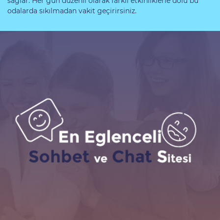
sağlar. Her gün düzenli olarak farklı etkinliklerle dolu bu
odalarda sıkılmadan vakit geçirirsiniz.