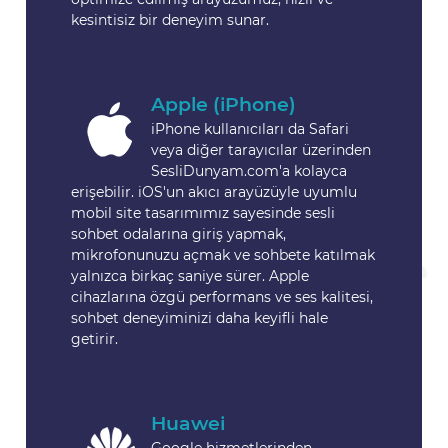
kesintisiz bir deneyim sunar.
Apple (iPhone)
iPhone kullanıcıları da Safari
veya diğer tarayıcılar üzerinden
SesliDunyam.com'a kolayca
erişebilir. iOS'un akıcı arayüzüyle uyumlu
mobil site tasarımımız sayesinde sesli
sohbet odalarına giriş yapmak,
mikrofonunuzu açmak ve sohbete katılmak
yalnızca birkaç saniye sürer. Apple
cihazlarına özgü performans ve ses kalitesi,
sohbet deneyiminizi daha keyifli hale
getirir.
Huawei