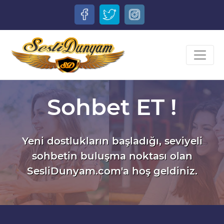
Sohbet ET !
Yeni dostlukların başladığı, seviyeli
sohbetin buluşma noktası olan
SesliDunyam.com'a hoş geldiniz.