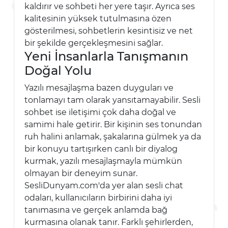
kaldırır ve sohbeti her yere taşır. Ayrıca ses
kalitesinin yüksek tutulmasına özen
gösterilmesi, sohbetlerin kesintisiz ve net
bir şekilde gerçekleşmesini sağlar.
Yeni İnsanlarla Tanışmanın
Doğal Yolu
Yazılı mesajlaşma bazen duyguları ve
tonlamayı tam olarak yansıtamayabilir. Sesli
sohbet ise iletişimi çok daha doğal ve
samimi hale getirir. Bir kişinin ses tonundan
ruh halini anlamak, şakalarına gülmek ya da
bir konuyu tartışırken canlı bir diyalog
kurmak, yazılı mesajlaşmayla mümkün
olmayan bir deneyim sunar.
SesliDunyam.com'da yer alan sesli chat
odaları, kullanıcıların birbirini daha iyi
tanımasına ve gerçek anlamda bağ
kurmasına olanak tanır. Farklı şehirlerden,