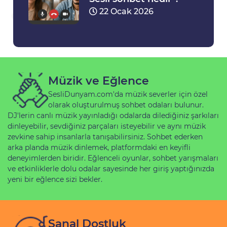
22 Ocak 2026
Müzik ve Eğlence
SesliDunyam.com'da müzik severler için özel
olarak oluşturulmuş sohbet odaları bulunur.
DJ'lerin canlı müzik yayınladığı odalarda dilediğiniz şarkıları
dinleyebilir, sevdiğiniz parçaları isteyebilir ve aynı müzik
zevkine sahip insanlarla tanışabilirsiniz. Sohbet ederken
arka planda müzik dinlemek, platformdaki en keyifli
deneyimlerden biridir. Eğlenceli oyunlar, sohbet yarışmaları
ve etkinliklerle dolu odalar sayesinde her giriş yaptığınızda
yeni bir eğlence sizi bekler.
Sanal Dostluk