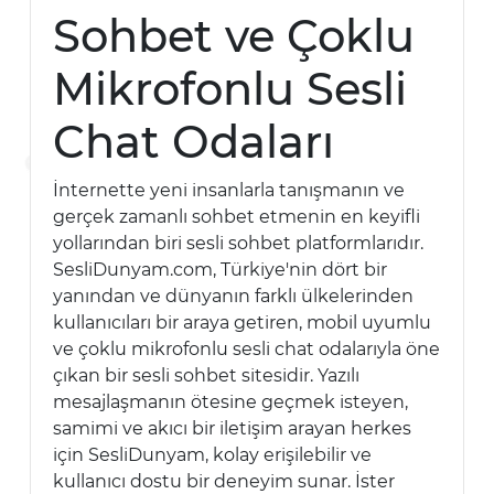
Sohbet ve Çoklu
Mikrofonlu Sesli
Chat Odaları
İnternette yeni insanlarla tanışmanın ve
gerçek zamanlı sohbet etmenin en keyifli
yollarından biri sesli sohbet platformlarıdır.
SesliDunyam.com, Türkiye'nin dört bir
yanından ve dünyanın farklı ülkelerinden
kullanıcıları bir araya getiren, mobil uyumlu
ve çoklu mikrofonlu sesli chat odalarıyla öne
çıkan bir sesli sohbet sitesidir. Yazılı
mesajlaşmanın ötesine geçmek isteyen,
samimi ve akıcı bir iletişim arayan herkes
için SesliDunyam, kolay erişilebilir ve
kullanıcı dostu bir deneyim sunar. İster