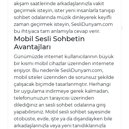
akşam saatlerinde arkadaşlarınızla vakit
geçirmek isteyin, ister yeni insanlarla tanışıp
sohbet odalarında müzik dinleyerek keyifli
zaman geçirmek isteyin, SesliDunyam.com
bu ihtiyaca tam anlamıyla cevap verir.
Mobil Sesli Sohbetin
Avantajları
Günümüzde internet kullanıcılarının büyük
bir kısmı mobil cihazlar üzerinden internete
erişiyor. Bu nedenle SesliDunyam.com,
mobil siteler üzerinden de sorunsuz şekilde
çalışacak biçimde tasarlanmıştır. Herhangi
bir uygulama indirmeye gerek kalmadan,
telefonunuzun tarayıcısı üzerinden
dilediğiniz an sesli sohbet odalarına giriş
yapabilirsiniz. Mobil sesli sohbet sayesinde
otobüste, evde, işte ya da dışarıdayken bile
arkadaşlarınızla veya yeni tanıdıklarınızla