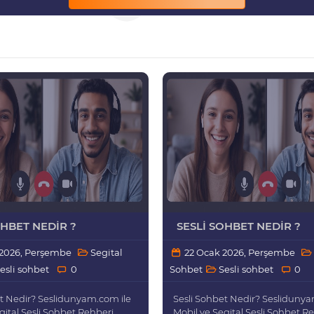
OHBET NEDIR ?
SESLI SOHBET NEDIR ?
2026, Perşembe
Segital
22 Ocak 2026, Perşembe
esli sohbet
0
Sohbet
Sesli sohbet
0
et Nedir? Seslidunyam.com ile
Sesli Sohbet Nedir? Seslidunya
gital Sesli Sohbet Rehberi
Mobil ve Segital Sesli Sohbet R