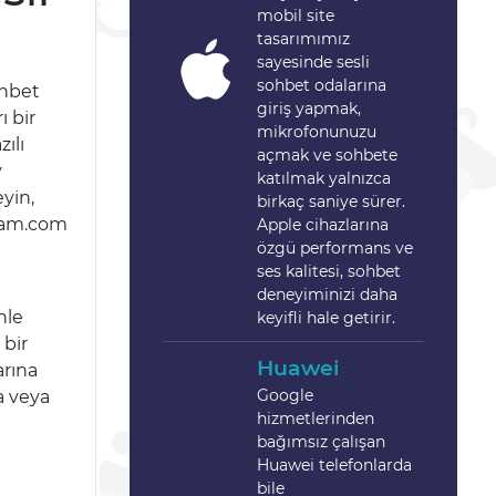
mobil site
tasarımımız
sayesinde sesli
sohbet odalarına
ohbet
giriş yapmak,
ı bir
mikrofonunuzu
ılı
açmak ve sohbete
y
katılmak yalnızca
eyin,
birkaç saniye sürer.
nyam.com
Apple cihazlarına
özgü performans ve
ses kalitesi, sohbet
deneyiminizi daha
nle
keyifli hale getirir.
 bir
Huawei
arına
Google
a veya
hizmetlerinden
bağımsız çalışan
Huawei telefonlarda
bile