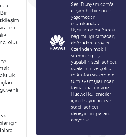
SesliDunyam.com'a
ncak
erişim hiçbir sorun
Bir
yaşamadan
tkileşim
mümkündür.
ırasını
Uygulama mağazası
lık
bağımlılığı olmadan,
cı olur.
doğrudan tarayıcı
üzerinden mobil
sitemize giriş
eyi
yapabilir, sesli sohbet
rmak
odalarının ve çoklu
mikrofon sisteminin
opluluk
tüm avantajlarından
açları
faydalanabilirsiniz.
 güvenli
Huawei kullanıcıları
için de aynı hızlı ve
stabil sohbet
deneyimini garanti
 ve
ediyoruz.
lar için
dalara