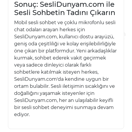
Sonuç: SesliDunyam.com ile
Sesli Sohbetin Tadını Çıkarın
Mobil sesli sohbet ve çoklu mikrofonlu sesli
chat odaları arayan herkes için
SesliDunyam.com, kullanıcı dostu arayüzü,
geniş oda çeşitliliği ve kolay erişilebilirliğiyle
öne çıkan bir platformdur. Yeni arkadaşlıklar
kurmak, sohbet ederek vakit geçirmek
veya sadece dinleyici olarak farklı
sohbetlere katılmak isteyen herkes,
SesliDunyam.com'da kendine uygun bir
ortam bulabilir. Sesli iletişimin sıcaklığını ve
doğallığını yaşamak isteyenler için
SesliDunyam.com, her an ulaşılabilir keyifli
bir sesli sohbet deneyimi sunmaya devam
ediyor.