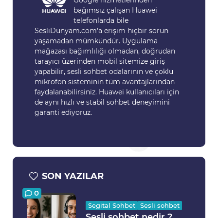
Google hizmetlerinden
bağımsız çalışan Huawei
telefonlarda bile
SesliDunyam.com'a erişim hiçbir sorun
yaşamadan mümkündür. Uygulama
mağazası bağımlılığı olmadan, doğrudan
tarayıcı üzerinden mobil sitemize giriş
yapabilir, sesli sohbet odalarının ve çoklu
mikrofon sisteminin tüm avantajlarından
faydalanabilirsiniz. Huawei kullanıcıları için
de aynı hızlı ve stabil sohbet deneyimini
garanti ediyoruz.
SON YAZILAR
0
Segital Sohbet
Sesli sohbet
Sesli sohbet nedir ?